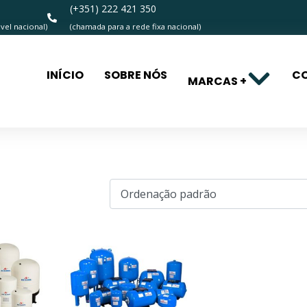
(+351) 222 421 350
el nacional)
(chamada para a rede fixa nacional)
INÍCIO
SOBRE NÓS
C
MARCAS +