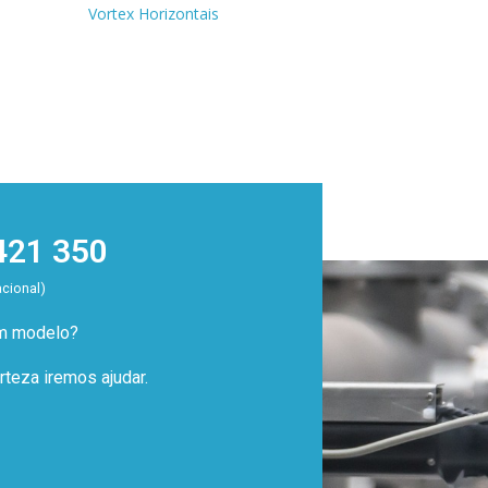
Vortex Horizontais
421 350
acional)
um modelo?
teza iremos ajudar.