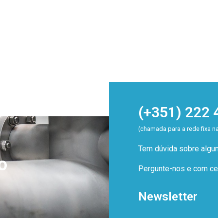
(+351) 222 
(chamada para a rede fixa n
Tem dúvida sobre alg
o
Pergunte-nos e com cer
Newsletter