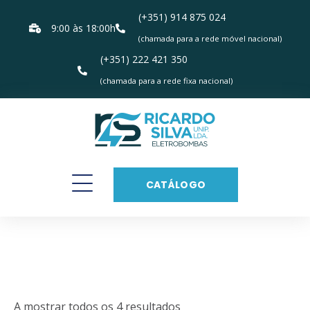
(+351) 914 875 024
9:00 às 18:00h
(chamada para a rede móvel nacional)
(+351) 222 421 350
(chamada para a rede fixa nacional)
CATÁLOGO
Horizontais
Multicelulares
A mostrar todos os 4 resultados