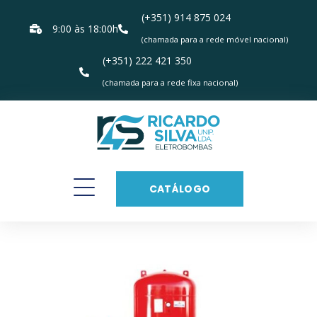
(+351) 914 875 024
9:00 às 18:00h
(chamada para a rede móvel nacional)
(+351) 222 421 350
(chamada para a rede fixa nacional)
CATÁLOGO