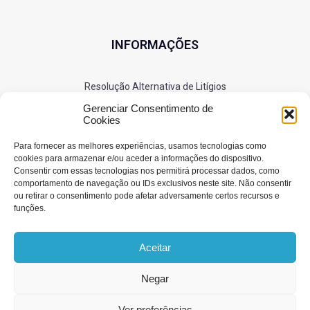
INFORMAÇÕES
Resolução Alternativa de Litígios
Política de Privacidade
Gerenciar Consentimento de
Cookies
Cookies
Para fornecer as melhores experiências, usamos tecnologias como
cookies para armazenar e/ou aceder a informações do dispositivo.
Consentir com essas tecnologias nos permitirá processar dados, como
SIGA-NOS
comportamento de navegação ou IDs exclusivos neste site. Não consentir
ou retirar o consentimento pode afetar adversamente certos recursos e
funções.
Aceitar
Negar
© 2025 RS Bombas. Todos os direitos reservados.
Ver preferências