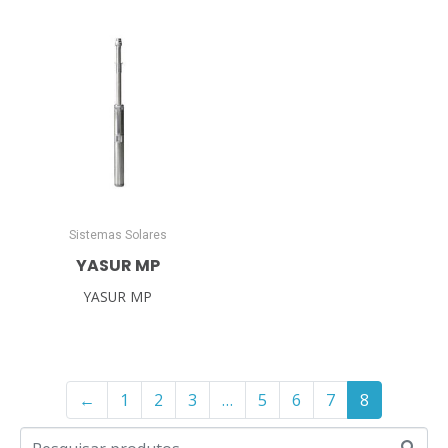
Sistemas Solares
YASUR MP
YASUR MP
←
1
2
3
…
5
6
7
8