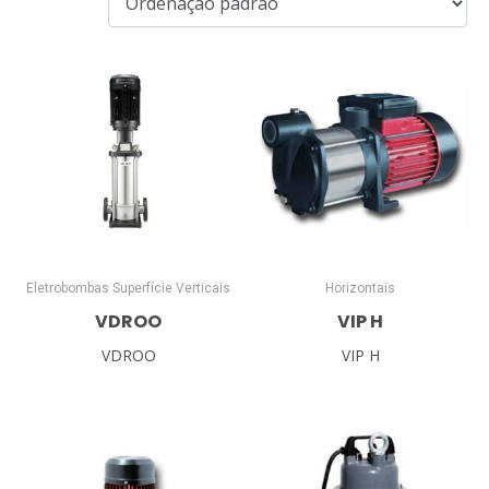
Eletrobombas Superfície Verticais
Horizontais
VDROO
VIP H
VDROO
VIP H