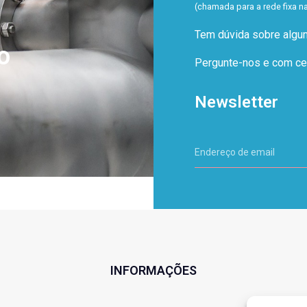
(chamada para a rede fixa n
Tem dúvida sobre alg
o
Pergunte-nos e com cer
Newsletter
INFORMAÇÕES