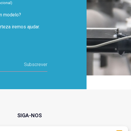
acional)
um modelo?
teza iremos ajudar.
Subscrever
SIGA-NOS