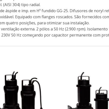
(AISI 304) tipo radial.
 de áspide e imp. em Hº fundido GG-25. Difusores de noryl re
idável. Equipado com flanges roscados. São fornecidos com
m quatro posições, para otimizar sua instalação.
entilação externa. 2 pólos a 50 Hz (2.900 rpm). Isolamento t
co 230V 50 Hz começando por capacitor permanente com prot