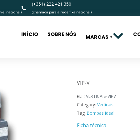
(+351) 222 421 350
el nacional)
(chamada para a rede fixa nacional)
INÍCIO
SOBRE NÓS
C
MARCAS +
VIP-V
VIP-V
REF:
VERTICAIS-VIPV
Category:
Verticais
Tag:
Bombas Ideal
Ficha técnica