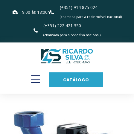
(+351) 914 875 024
9:00 às 18:00h
(chamada para a rede móvel nacional)
(+351) 222 421 350
(chamada para a rede fixa nacional)
CATÁLOGO