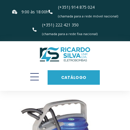
(+351) 914 875 024
9:00 às 18:00h
(chamada para a rede móvel nacional)
(+351) 222 421 350
(chamada para a rede fixa nacional)
CATÁLOGO