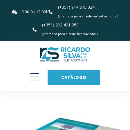
(+351) 914 875 024
9:00 às 18:00h
(chamada para a rede móvel nacional)
(+351) 222 421 350
(chamada para a rede fixa nacional)
CATÁLOGO