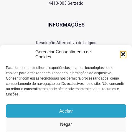
4410-003 Serzedo
INFORMAÇÕES
Resolução Alternativa de Litígios
Política de Privacidade
Gerenciar Consentimento de
Cookies
Cookies
Para fornecer as melhores experiências, usamos tecnologias como
cookies para armazenar e/ou aceder a informações do dispositivo.
Consentir com essas tecnologias nos permitirá processar dados, como
SIGA-NOS
comportamento de navegação ou IDs exclusivos neste site. Não consentir
ou retirar o consentimento pode afetar adversamente certos recursos e
funções.
Aceitar
Negar
© 2025 RS Bombas. Todos os direitos reservados.