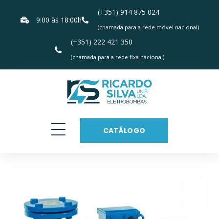
(+351) 914 875 024
9:00 às 18:00h
(chamada para a rede móvel nacional)
(+351) 222 421 350
(chamada para a rede fixa nacional)
CATÁLOGO