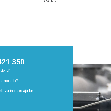
SXS-DA
421 350
acional)
um modelo?
teza iremos ajudar.