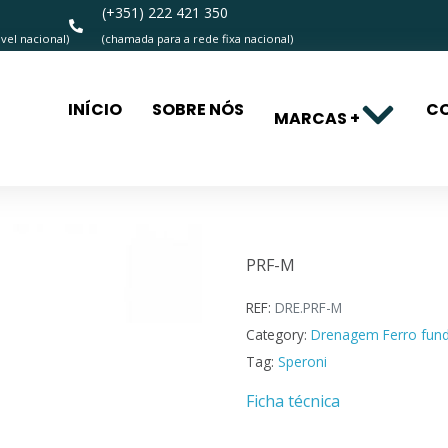
(+351) 222 421 350
el nacional)
(chamada para a rede fixa nacional)
INÍCIO
SOBRE NÓS
C
MARCAS +
PRF-M
PRF-M
REF:
DRE.PRF-M
Category:
Drenagem Ferro fun
Tag:
Speroni
Ficha técnica