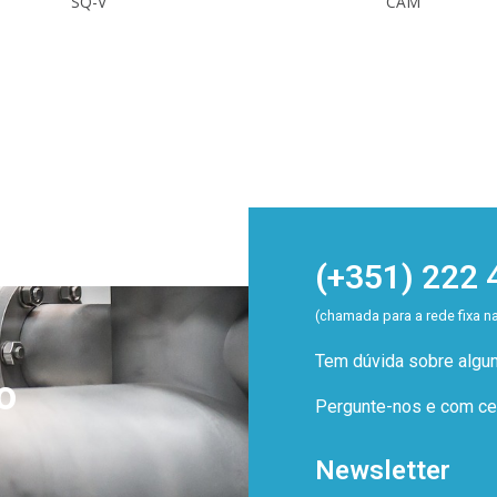
SQ-V
CAM
(+351) 222 
(chamada para a rede fixa n
Tem dúvida sobre alg
o
Pergunte-nos e com cer
Newsletter