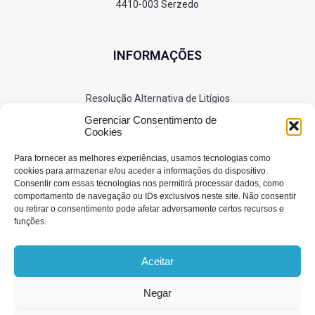
4410-003 Serzedo
INFORMAÇÕES
Resolução Alternativa de Litígios
Política de Privacidade
Gerenciar Consentimento de
Cookies
Cookies
Para fornecer as melhores experiências, usamos tecnologias como
cookies para armazenar e/ou aceder a informações do dispositivo.
Consentir com essas tecnologias nos permitirá processar dados, como
SIGA-NOS
comportamento de navegação ou IDs exclusivos neste site. Não consentir
ou retirar o consentimento pode afetar adversamente certos recursos e
funções.
Aceitar
Negar
© 2025 RS Bombas. Todos os direitos reservados.