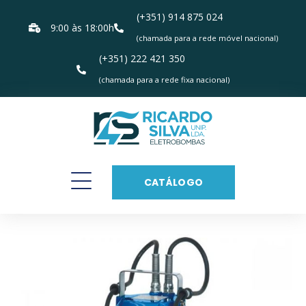
(+351) 914 875 024
9:00 às 18:00h
(chamada para a rede móvel nacional)
(+351) 222 421 350
(chamada para a rede fixa nacional)
CATÁLOGO