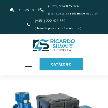
(+351) 914 875 024
9:00 às 18:00h
(chamada para a rede móvel nacional)
(+351) 222 421 350
(chamada para a rede fixa nacional)
CATÁLOGO