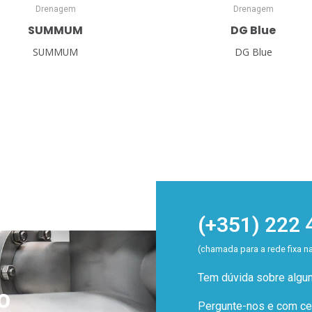
Drenagem
Drenagem
SUMMUM
DG Blue
SUMMUM
DG Blue
(+351) 222 
(chamada para a rede fixa n
Tem dúvida sobre alg
o
Pergunte-nos e com cer