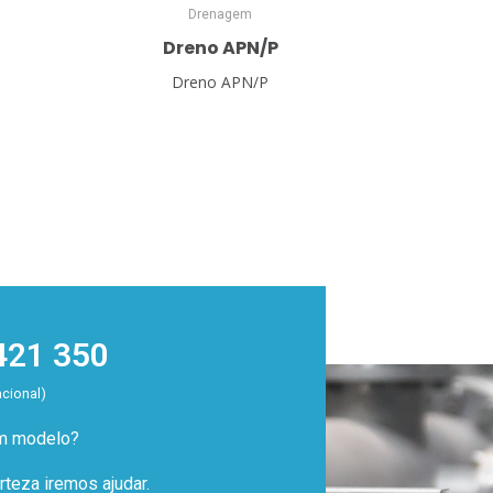
Drenagem
Dreno APN/P
Dreno APN/P
421 350
acional)
um modelo?
teza iremos ajudar.