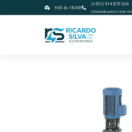
(+351) 914 875 024
9:00 às 18:00h
(chamada para a rede móv