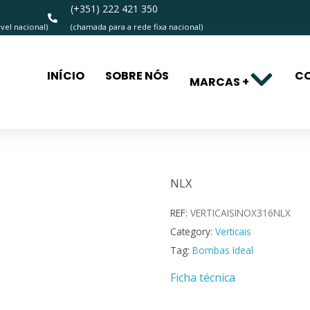
(+351) 222 421 350
el nacional)
(chamada para a rede fixa nacional)
INÍCIO
SOBRE NÓS
C
MARCAS +
NLX
NLX
REF:
VERTICAISINOX316NLX
Category:
Verticais
Tag:
Bombas Ideal
Ficha técnica