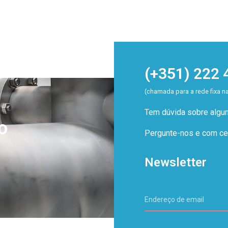
(+351) 222 
(chamada para a rede fixa n
Tem dúvida sobre alg
o
Pergunte-nos e com cer
Newsletter