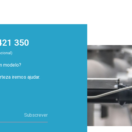
421 350
acional)
um modelo?
teza iremos ajudar.
Subscrever