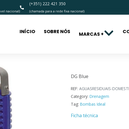
(+351) 222 421 350
el nacional)
(chamada para a rede fixa nacional)
INÍCIO
SOBRE NÓS
C
MARCAS +
DG Blue
DG Blue
REF:
AGUASRESIDUAIS-DOMEST
Category:
Drenagem
Tag:
Bombas Ideal
Ficha técnica