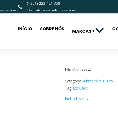
(+351) 222 421 350
el nacional)
(chamada para a rede fixa nacional)
INÍCIO
SOBRE NÓS
C
MARCAS +
Hidráulico
Hidráulicos 4″
Category:
Submersíveis Furo
Tag:
Exclusivo
Ficha técnica