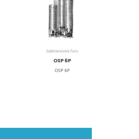
Submersíveis Furo
OSP 6P
OSP 6P