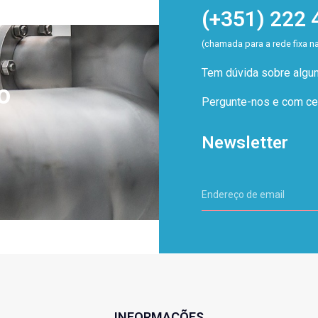
(+351) 222 
(chamada para a rede fixa n
Tem dúvida sobre alg
o
Pergunte-nos e com cer
Newsletter
INFORMAÇÕES