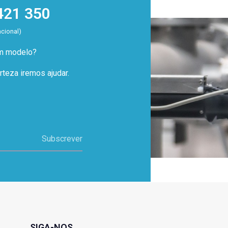
421 350
acional)
um modelo?
teza iremos ajudar.
Subscrever
SIGA-NOS