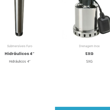
Submersíveis Furo
Drenagem Inox
Hidráulicos 4″
SXG
Hidráulicos 4″
SXG