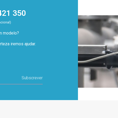
421 350
acional)
um modelo?
teza iremos ajudar.
Subscrever