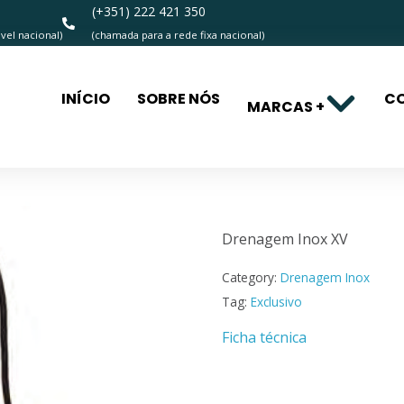
(+351) 222 421 350
el nacional)
(chamada para a rede fixa nacional)
INÍCIO
SOBRE NÓS
C
MARCAS +
Drenagem 
Drenagem Inox XV
Category:
Drenagem Inox
Tag:
Exclusivo
Ficha técnica