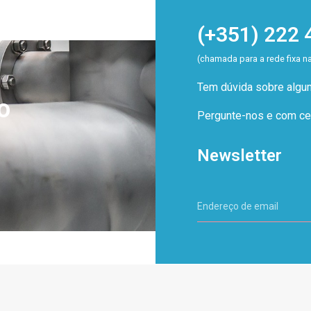
(+351) 222 
(chamada para a rede fixa n
Tem dúvida sobre alg
o
Pergunte-nos e com cer
Newsletter