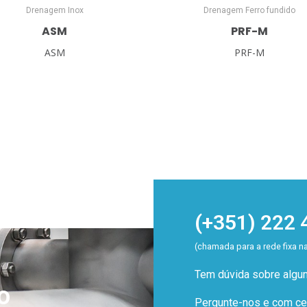
Drenagem Inox
Drenagem Ferro fundido
ASM
PRF-M
ASM
PRF-M
(+351) 222 
(chamada para a rede fixa n
Tem dúvida sobre alg
o
Pergunte-nos e com cer