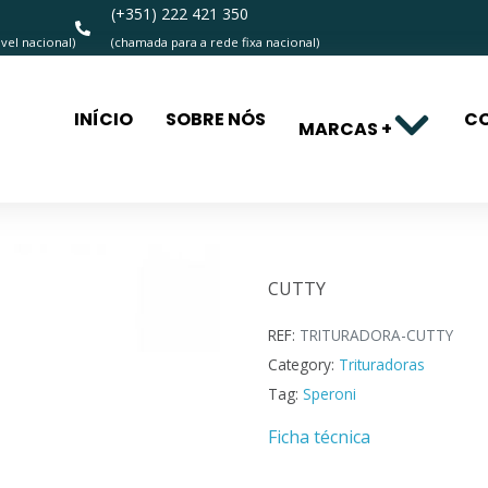
(+351) 222 421 350
el nacional)
(chamada para a rede fixa nacional)
INÍCIO
SOBRE NÓS
C
MARCAS +
CUTTY
CUTTY
REF:
TRITURADORA-CUTTY
Category:
Trituradoras
Tag:
Speroni
Ficha técnica