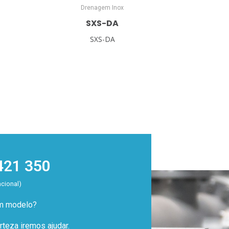
Drenagem Inox
SXS-DA
SXS-DA
421 350
acional)
um modelo?
teza iremos ajudar.