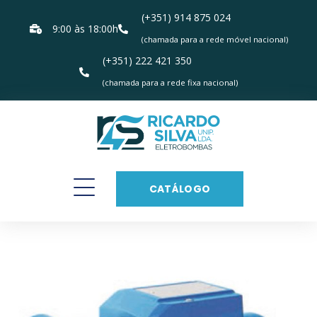
(+351) 914 875 024
9:00 às 18:00h
(chamada para a rede móvel nacional)
(+351) 222 421 350
(chamada para a rede fixa nacional)
CATÁLOGO