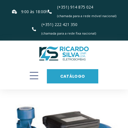
(+351) 914 875 024
9:00 às 18:00h
(chamada para a rede móvel nacional)
(+351) 222 421 350
(chamada para a rede fixa nacional)
CATÁLOGO