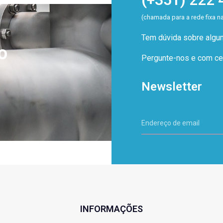
(chamada para a rede fixa n
Tem dúvida sobre alg
o
Pergunte-nos e com cer
Newsletter
INFORMAÇÕES