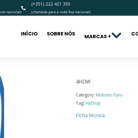
(+351) 222 421 350
el nacional)
(chamada para a rede fixa nacional)
INÍCIO
SOBRE NÓS
C
MARCAS +
4HDW
4HDW
Category:
Motores Furo
Tag:
HyDrop
Ficha técnica