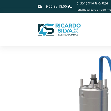
(+351) 914 875 024
9:00 às 18:00h
(chamada para a rede móv