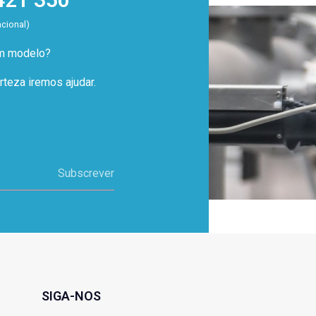
acional)
um modelo?
teza iremos ajudar.
Subscrever
SIGA-NOS