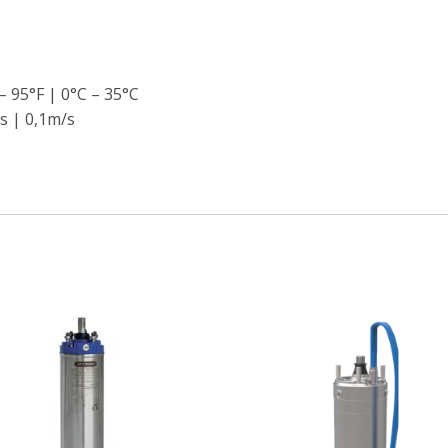
 95°F | 0°C – 35°C
s | 0,1m/s