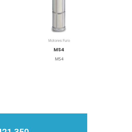
Motores Furo
MS4
MS4
421 350