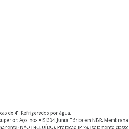
as de 4”. Refrigerados por água.
 superior: Aço inox AISI304. Junta Tórica em NBR. Membran
anente (NÃO INCLUÍDO). Proteção IP x8. Isolamento classe