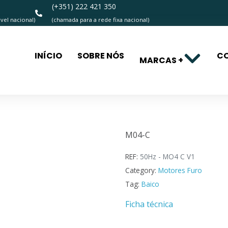
(+351) 222 421 350
el nacional)
(chamada para a rede fixa nacional)
INÍCIO
SOBRE NÓS
C
MARCAS +
M04-C
M04-C
REF:
50Hz - MO4 C V1
Category:
Motores Furo
Tag:
Baico
Ficha técnica