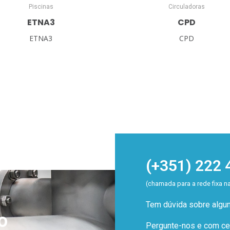
Piscinas
Circuladoras
ETNA3
CPD
ETNA3
CPD
(+351) 222 
(chamada para a rede fixa n
Tem dúvida sobre alg
o
Pergunte-nos e com cer