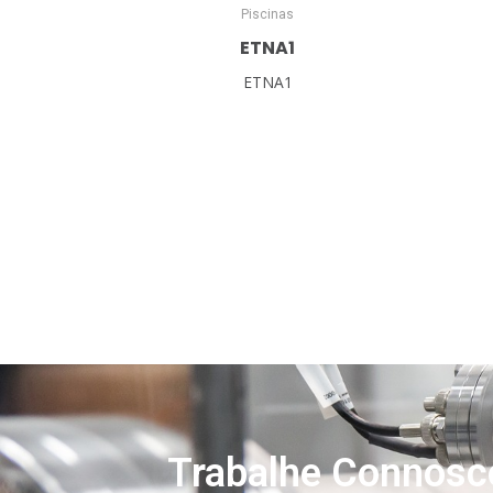
Piscinas
ETNA1
ETNA1
Trabalhe Connosc