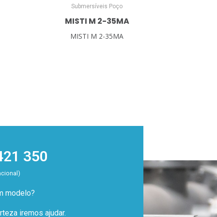
Submersíveis Poço
MISTI M 2-35MA
MISTI M 2-35MA
421 350
acional)
um modelo?
teza iremos ajudar.