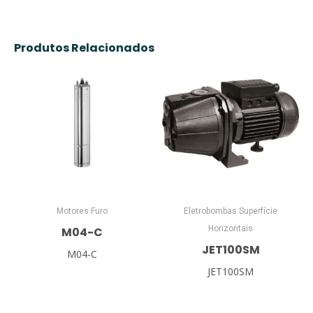
Produtos Relacionados
Motores Furo
Eletrobombas Superfície
Horizontais
M04-C
JET100SM
M04-C
JET100SM