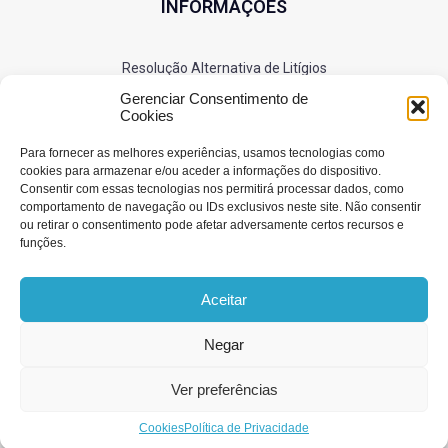
INFORMAÇÕES
Resolução Alternativa de Litígios
Política de Privacidade
Gerenciar Consentimento de
Cookies
Cookies
Para fornecer as melhores experiências, usamos tecnologias como
cookies para armazenar e/ou aceder a informações do dispositivo.
Consentir com essas tecnologias nos permitirá processar dados, como
SIGA-NOS
comportamento de navegação ou IDs exclusivos neste site. Não consentir
ou retirar o consentimento pode afetar adversamente certos recursos e
funções.
Aceitar
Negar
© 2025 RS Bombas. Todos os direitos reservados.
Ver preferências
Desenvolvido por
Generictec®
Cookies
Política de Privacidade