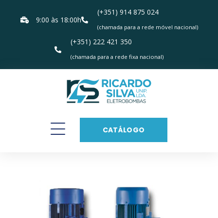
(+351) 914 875 024
9:00 às 18:00h
(chamada para a rede móvel nacional)
(+351) 222 421 350
(chamada para a rede fixa nacional)
CATÁLOGO