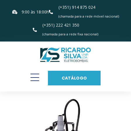
(+351) 914 875 024
9:00 às 18:00h
(chamada para a rede móvel nacional)
(+351) 222 421 350
(chamada para a rede fixa nacional)
CATÁLOGO