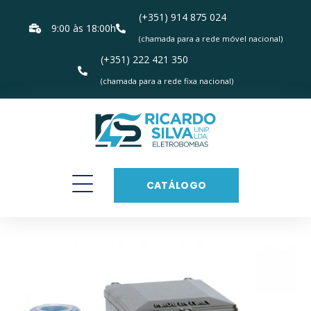
(+351) 914 875 024
9:00 às 18:00h
(chamada para a rede móvel nacional)
(+351) 222 421 350
(chamada para a rede fixa nacional)
CATÁLOGO